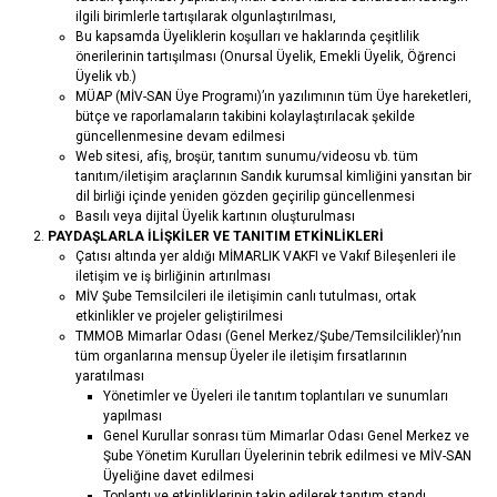
ilgili birimlerle tartışılarak olgunlaştırılması,
Bu kapsamda Üyeliklerin koşulları ve haklarında çeşitlilik
önerilerinin tartışılması (Onursal Üyelik, Emekli Üyelik, Öğrenci
Üyelik vb.)
MÜAP (MİV-SAN Üye Programı)’ın yazılımının tüm Üye hareketleri,
bütçe ve raporlamaların takibini kolaylaştırılacak şekilde
güncellenmesine devam edilmesi
Web sitesi, afiş, broşür, tanıtım sunumu/videosu vb. tüm
tanıtım/iletişim araçlarının Sandık kurumsal kimliğini yansıtan bir
dil birliği içinde yeniden gözden geçirilip güncellenmesi
Basılı veya dijital Üyelik kartının oluşturulması
PAYDAŞLARLA
İLİŞKİLER VE TANITIM
ETKİNLİKLERİ
Çatısı altında yer aldığı MİMARLIK VAKFI ve Vakıf Bileşenleri ile
iletişim ve iş birliğinin artırılması
MİV Şube Temsilcileri ile iletişimin canlı tutulması, ortak
etkinlikler ve projeler geliştirilmesi
TMMOB Mimarlar Odası (Genel Merkez/Şube/Temsilcilikler)’nın
tüm organlarına mensup Üyeler ile iletişim fırsatlarının
yaratılması
Yönetimler ve Üyeleri ile tanıtım toplantıları ve sunumları
yapılması
Genel Kurullar sonrası tüm Mimarlar Odası Genel Merkez ve
Şube Yönetim Kurulları Üyelerinin tebrik edilmesi ve MİV-SAN
Üyeliğine davet edilmesi
Toplantı ve etkinliklerinin takip edilerek tanıtım standı