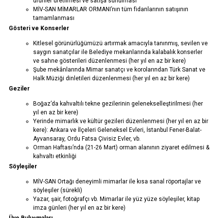
ürünler üretilmesi ve satışa sunulması
MİV-SAN MİMARLAR ORMANI’nın tüm fidanlarının satışının
tamamlanması
Gösteri ve Konserler
Kitlesel görünürlüğümüzü artırmak amacıyla tanınmış, sevilen ve
saygın sanatçılar ile Belediye mekanlarında kalabalık konserler
ve sahne gösterileri düzenlenmesi (her yıl en az bir kere)
Şube mekânlarında Mimar sanatçı ve korolarından Türk Sanat ve
Halk Müziği dinletileri düzenlenmesi (her yıl en az bir kere)
Geziler
Boğaz’da kahvaltılı tekne gezilerinin gelenekselleştirilmesi (her
yıl en az bir kere)
Yerinde mimarlık ve kültür gezileri düzenlenmesi (her yıl en az bir
kere): Ankara ve İlçeleri Geleneksel Evleri, İstanbul Fener-Balat-
Ayvansaray, Ordu Fatsa Çivisiz Evler, vb.
Orman Haftası’nda (21-26 Mart) orman alanının ziyaret edilmesi &
kahvaltı etkinliği
Söyleşiler
MİV-SAN Ortağı deneyimli mimarlar ile kısa sanal röportajlar ve
söyleşiler (sürekli)
Yazar, şair, fotoğrafçı vb. Mimarlar ile yüz yüze söyleşiler, kitap
imza günleri (her yıl en az bir kere)