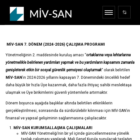
MİV-SAN 7. DÖNEM (2024-2026) ÇALIŞMA PROGRAMI
Yönetmeliğinin 2. maddesinde kuruluş amacı “
ortaklarına veya lehtarlarına
yönetmelikle belirlenen yardımları yapmak ve bu yardımların kapsamını zamanla
genişleterek etkin bir sosyal güvenlik şemsiyesi oluşturmak
” olarak belirtilen
MİV-SAN
’ın 2024-2026 yıllarını kapsayan 7. Dönemindeki öncelikli hedef
daha büyük bir hızla Üye kazanmak, daha fazla ihtiyaç sahibi meslektaşa
ulaşmak ve Üye birikimlerini güvenli yöntemlerle artırmaktır.
Dönem boyunca aşağıda başlıklar altında belirtilen etkinliklerin
gerçekleştirilmesi, sonrasında da sürdürülebilir kılınması için MİV-SAN’ın
finansal ve yapısal gelişiminin sağlanmasına çalışılacaktır.
MİV-SAN KURUMSALLAŞMA
ÇALIŞMALARI
MİV-SAN Yönetmeliği’nin bir yıl içinde güncellenmesine yönelik
taslak çalışması yapılarak, Mali Genel Kurula sunulacak taslağın