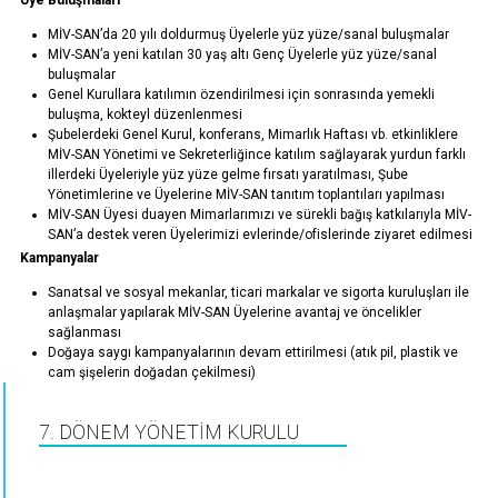
Üye Buluşmaları
MİV-SAN’da 20 yılı doldurmuş Üyelerle yüz yüze/sanal buluşmalar
MİV-SAN’a yeni katılan 30 yaş altı Genç Üyelerle yüz yüze/sanal
buluşmalar
Genel Kurullara katılımın özendirilmesi için sonrasında yemekli
buluşma, kokteyl düzenlenmesi
Şubelerdeki Genel Kurul, konferans, Mimarlık Haftası vb. etkinliklere
MİV-SAN Yönetimi ve Sekreterliğince katılım sağlayarak yurdun farklı
illerdeki Üyeleriyle yüz yüze gelme fırsatı yaratılması, Şube
Yönetimlerine ve Üyelerine MİV-SAN tanıtım toplantıları yapılması
MİV-SAN Üyesi duayen Mimarlarımızı ve sürekli bağış katkılarıyla MİV-
SAN’a destek veren Üyelerimizi evlerinde/ofislerinde ziyaret edilmesi
Kampanyalar
Sanatsal ve sosyal mekanlar, ticari markalar ve sigorta kuruluşları ile
anlaşmalar yapılarak MİV-SAN Üyelerine avantaj ve öncelikler
sağlanması
Doğaya saygı kampanyalarının devam ettirilmesi (atık pil, plastik ve
cam şişelerin doğadan çekilmesi)
7. DÖNEM YÖNETİM KURULU