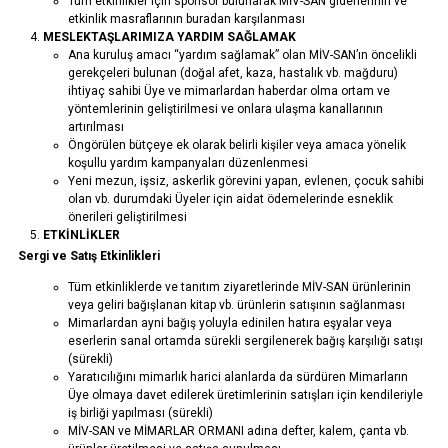
Tüm etkinlikler için sponsor bulunarak MİV-SAN giderlerinin ve
etkinlik masraflarının buradan karşılanması
MESLEKTAŞLARIMIZA YARDIM
SAĞLAMAK
Ana kuruluş amacı “yardım sağlamak” olan MİV-SAN’ın öncelikli
gerekçeleri bulunan (doğal afet, kaza, hastalık vb. mağduru)
ihtiyaç sahibi Üye ve mimarlardan haberdar olma ortam ve
yöntemlerinin geliştirilmesi ve onlara ulaşma kanallarının
artırılması
Öngörülen bütçeye ek olarak belirli kişiler veya amaca yönelik
koşullu yardım kampanyaları düzenlenmesi
Yeni mezun, işsiz, askerlik görevini yapan, evlenen, çocuk sahibi
olan vb. durumdaki Üyeler için aidat ödemelerinde esneklik
önerileri geliştirilmesi
ETKİNLİKLER
Sergi ve Satış Etkinlikleri
Tüm etkinliklerde ve tanıtım ziyaretlerinde MİV-SAN ürünlerinin
veya geliri bağışlanan kitap vb. ürünlerin satışının sağlanması
Mimarlardan ayni bağış yoluyla edinilen hatıra eşyalar veya
eserlerin sanal ortamda sürekli sergilenerek bağış karşılığı satışı
(sürekli)
Yaratıcılığını mimarlık harici alanlarda da sürdüren Mimarların
Üye olmaya davet edilerek üretimlerinin satışları için kendileriyle
iş birliği yapılması (sürekli)
MİV-SAN ve MİMARLAR ORMANI adına defter, kalem, çanta vb.