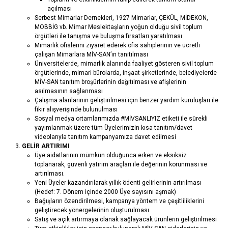
açılması
Serbest Mimarlar Dernekleri, 1927 Mimarlar, ÇEKÜL, MİDEKON,
MOBBİG vb. Mimar Meslektaşların yoğun olduğu sivil toplum
örgütleri ile tanışma ve buluşma fırsatları yaratılması
Mimarlık ofislerini ziyaret ederek ofis sahiplerinin ve ücretli
çalışan Mimarlara MİV-SAN’ın tanıtılması
Üniversitelerde, mimarlık alanında faaliyet gösteren sivil toplum
örgütlerinde, mimari bürolarda, inşaat şirketlerinde, belediyelerde
MİV-SAN tanıtım broşürlerinin dağıtılması ve afişlerinin
asılmasının sağlanması
Çalışma alanlarının geliştirilmesi için benzer yardım kuruluşları ile
fikir alışverişinde bulunulması
Sosyal medya ortamlarımızda #MİVSANLIYIZ etiketi ile sürekli
yayımlanmak üzere tüm Üyelerimizin kısa tanıtım/davet
videolarıyla tanıtım kampanyamıza davet edilmesi
GELİR
ARTIRIMI
Üye aidatlarının mümkün olduğunca erken ve eksiksiz
toplanarak, güvenli yatırım araçları ile değerinin korunması ve
artırılması.
Yeni Üyeler kazandırılarak yıllık ödenti gelirlerinin artırılması
(Hedef: 7. Dönem içinde 2000 Üye sayısını aşmak)
Bağışların özendirilmesi, kampanya yöntem ve çeşitliliklerini
geliştirecek yönergelerinin oluşturulması
Satış ve açık artırmaya olanak sağlayacak ürünlerin geliştirilmesi